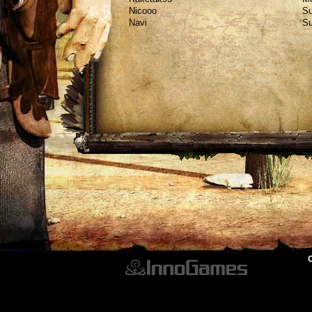
Nicooo
Su
Navi
Su