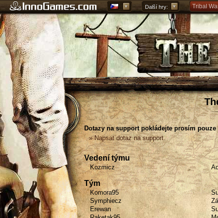
Tribal Wa
Další hry:
Forge of 
Grepolis 
Th
Dotazy na support pokládejte prosím pouze 
» Napsat dotaz na support.
Vedení týmu
Kozmicz
Ad
Tým
Komora95
Su
Symphiecz
Zá
Erewan
Su
Raketak95
Mo